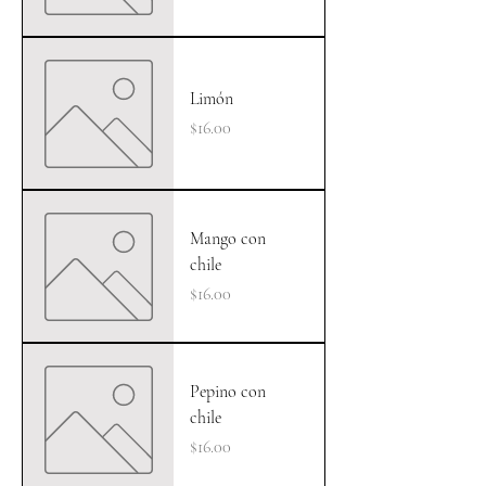
Limón
Precio
$16.00
Mango con
chile
Precio
$16.00
Pepino con
chile
Precio
$16.00