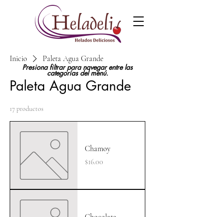
Inicio
Paleta Agua Grande
Presiona filtrar para navegar entre las
categorías del menú.
Paleta Agua Grande
17 productos
Chamoy
Precio
$16.00