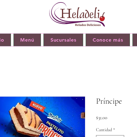
io
Menú
Sucursales
Conoce más
Príncipe
Precio
$31.00
Cantidad
*