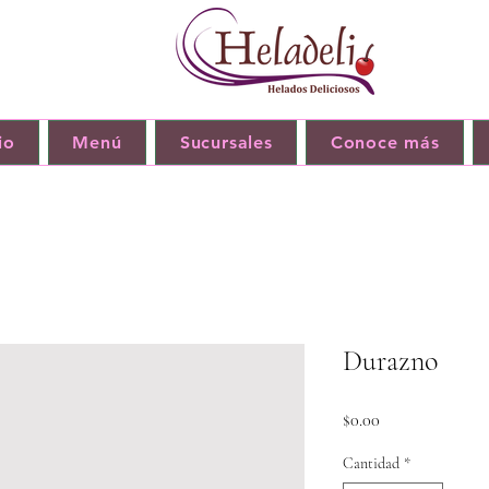
io
Menú
Sucursales
Conoce más
Durazno
Precio
$0.00
Cantidad
*